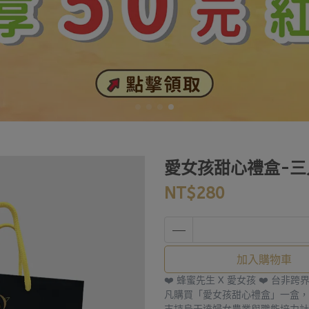
愛女孩甜心禮盒-三
NT$280
加入購物車
❤️ 蜂蜜先生 X 愛女孩 ❤️ 台非
凡購買「愛女孩甜心禮盒」一盒，