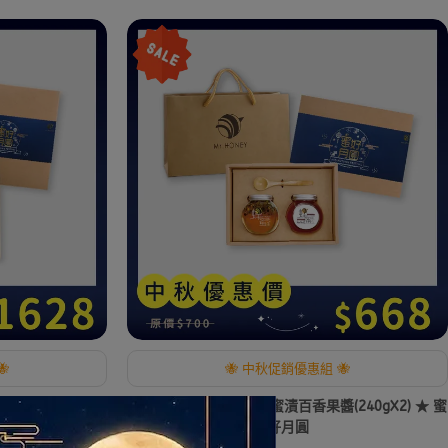

🐝 中秋促銷優惠組 🐝
X2) ★ 蜜好月圓
中秋禮盒-龍眼蜂蜜+蜂蜜漬百香果醬(240gX2) ★ 蜜
好月圓