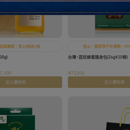
超值箱購價｜買10瓶送2瓶
登山、露營等戶外運動・FS
0g)
台灣-荔枝蜂蜜隨身包(24gX10條)
7,500
NT$300
加入購物車
加入購物車