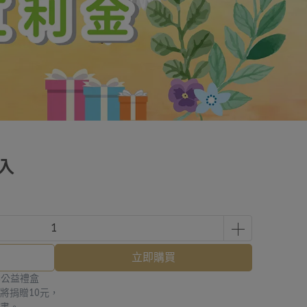
入
立即購買
跨界公益禮盒
將捐贈10元，