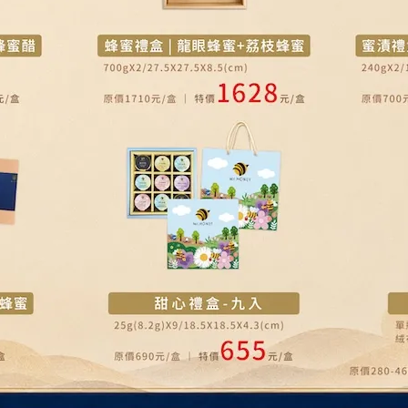
籃組(240g) ★ 中秋禮品
T$239
~
NT$419
加入購物車
熱銷排行榜