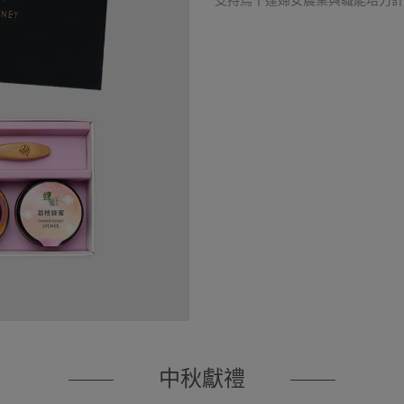
支持烏干達婦女農業與職能培力計
中秋獻禮