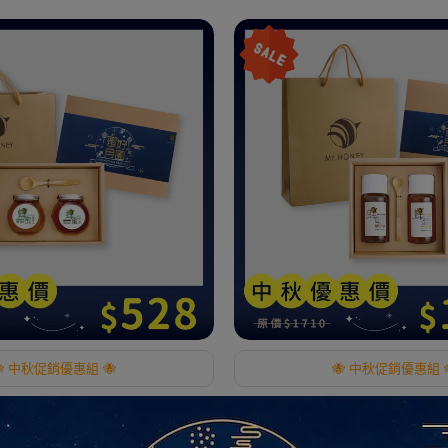
🐝 中秋促銷優惠組 🐝
🐝 中秋促銷優惠組 
+烏桕蜂蜜(240gX2) ★ 蜜好月圓
中秋禮盒-龍眼蜂蜜+荔枝蜂蜜(700g