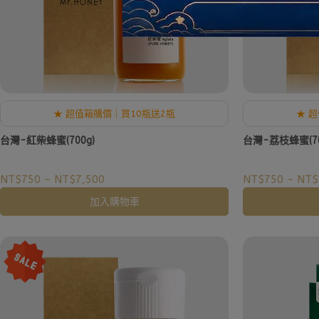
★ 超值箱購價｜買10瓶送2瓶
★ 
台灣-紅柴蜂蜜(700g)
台灣-荔枝蜂蜜(70
NT$750
~
NT$7,500
NT$750
~
NT$
加入購物車