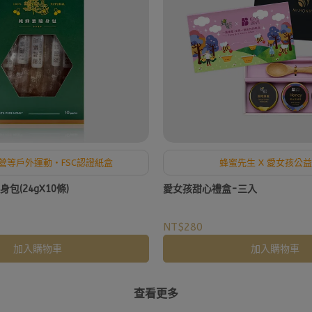
營等戶外運動・FSC認證紙盒
蜂蜜先生 X 愛女孩公
包(24gX10條)
愛女孩甜心禮盒-三入
NT$280
加入購物車
加入購物車
查看更多