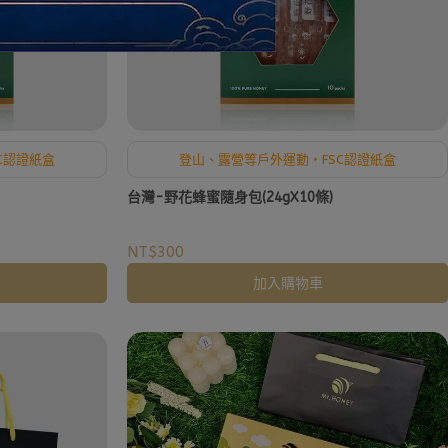
C認證紙盒
登山、露營等戶外運動・FSC認證紙盒
台灣-野花蜂蜜隨身包(24gX10條)
NT$300
加入購物車