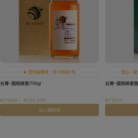
★ 超值箱購價｜買10瓶送2瓶
登山、露
台灣-龍眼蜂蜜(700g)
台灣-龍眼蜂蜜隨身
NT$900
~
NT$9,000
NT$350
加入購物車