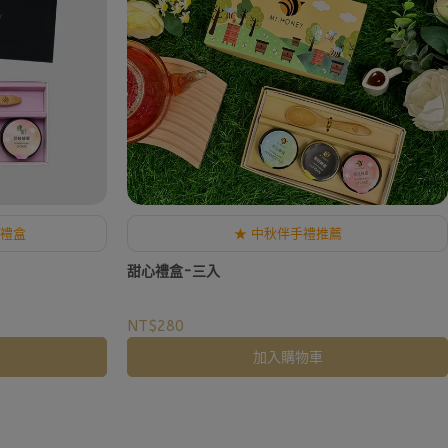
益禮盒
★ 中秋伴手禮推薦
甜心禮盒-三入
NT$280
加入購物車