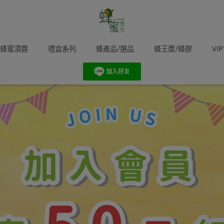
蜂蜜漬醬
禮盒系列
蜂產品/選品
蜂王漿/蜂膠
VI