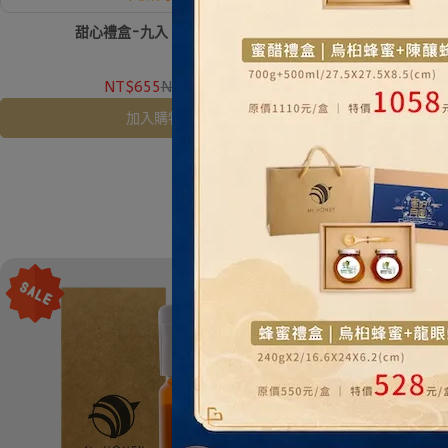
甜心禮盒-九入 ★ 中秋禮盒
蜂蜜提
NT$655
NT$690
N
加入購物車