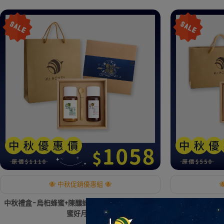
🐝 中秋促銷優惠組 🐝
中秋禮盒-烏桕蜂蜜+陳釀蜂蜜醋(700g+500ml) ★
中秋禮盒-龍眼蜂蜜
蜜好月圓